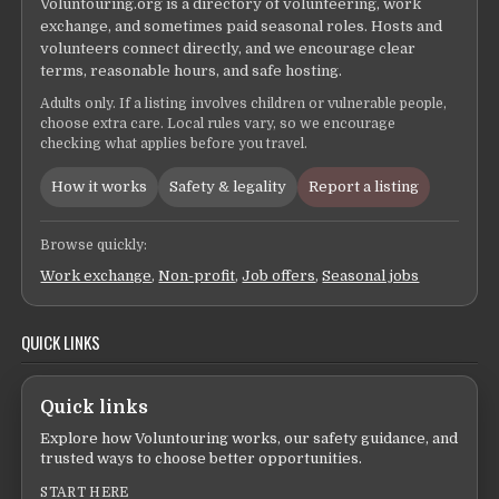
Voluntouring.org is a directory of volunteering, work
exchange, and sometimes paid seasonal roles. Hosts and
volunteers connect directly, and we encourage clear
terms, reasonable hours, and safe hosting.
Adults only. If a listing involves children or vulnerable people,
choose extra care. Local rules vary, so we encourage
checking what applies before you travel.
How it works
Safety & legality
Report a listing
Browse quickly:
Work exchange
,
Non-profit
,
Job offers
,
Seasonal jobs
QUICK LINKS
Quick links
Explore how Voluntouring works, our safety guidance, and
trusted ways to choose better opportunities.
START HERE