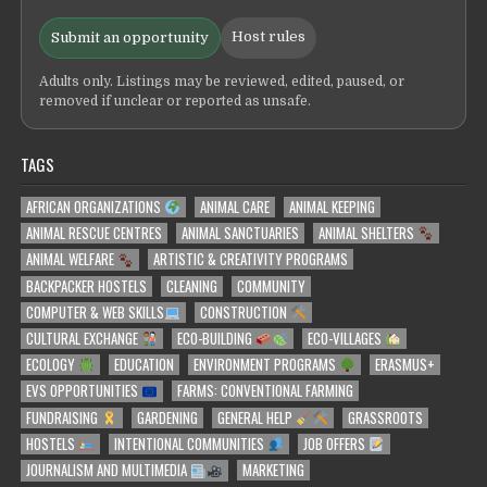
Host rules
Submit an opportunity
Adults only. Listings may be reviewed, edited, paused, or
removed if unclear or reported as unsafe.
TAGS
AFRICAN ORGANIZATIONS
ANIMAL CARE
ANIMAL KEEPING
ANIMAL RESCUE CENTRES
ANIMAL SANCTUARIES
ANIMAL SHELTERS
ANIMAL WELFARE
ARTISTIC & CREATIVITY PROGRAMS
BACKPACKER HOSTELS
CLEANING
COMMUNITY
COMPUTER & WEB SKILLS
CONSTRUCTION
CULTURAL EXCHANGE
ECO-BUILDING
ECO-VILLAGES
ECOLOGY
EDUCATION
ENVIRONMENT PROGRAMS
ERASMUS+
EVS OPPORTUNITIES
FARMS: CONVENTIONAL FARMING
FUNDRAISING
GARDENING
GENERAL HELP
GRASSROOTS
HOSTELS
INTENTIONAL COMMUNITIES
JOB OFFERS
JOURNALISM AND MULTIMEDIA
MARKETING